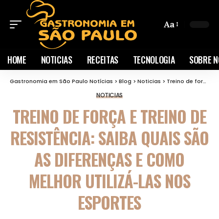
Aa
HOME
NOTICIAS
RECEITAS
TECNOLOGIA
SOBRE N
Gastronomia em São Paulo Notícias
>
Blog
>
Noticias
>
Treino de força e treino de resistência: Saiba quais são as diferenças e como melhor utilizá-las nos esportes
NOTICIAS
TREINO DE FORÇA E TREINO DE
RESISTÊNCIA: SAIBA QUAIS SÃO
AS DIFERENÇAS E COMO
MELHOR UTILIZÁ-LAS NOS
ESPORTES