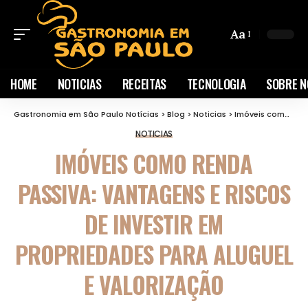
Aa
HOME
NOTICIAS
RECEITAS
TECNOLOGIA
SOBRE N
Gastronomia em São Paulo Notícias
>
Blog
>
Noticias
>
Imóveis como renda passiva: vantagens e riscos de investir em propriedades para aluguel e valorização
NOTICIAS
IMÓVEIS COMO RENDA
PASSIVA: VANTAGENS E RISCOS
DE INVESTIR EM
PROPRIEDADES PARA ALUGUEL
E VALORIZAÇÃO