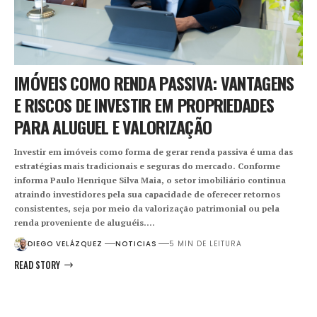
IMÓVEIS COMO RENDA PASSIVA: VANTAGENS
E RISCOS DE INVESTIR EM PROPRIEDADES
PARA ALUGUEL E VALORIZAÇÃO
Investir em imóveis como forma de gerar renda passiva é uma das
estratégias mais tradicionais e seguras do mercado. Conforme
informa Paulo Henrique Silva Maia, o setor imobiliário continua
atraindo investidores pela sua capacidade de oferecer retornos
consistentes, seja por meio da valorização patrimonial ou pela
renda proveniente de aluguéis.…
DIEGO VELÁZQUEZ
NOTICIAS
5 MIN DE LEITURA
READ STORY