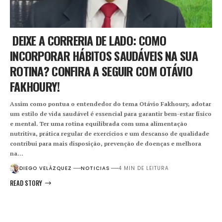
DEIXE A CORRERIA DE LADO: COMO
INCORPORAR HÁBITOS SAUDÁVEIS NA SUA
ROTINA? CONFIRA A SEGUIR COM OTÁVIO
FAKHOURY!
Assim como pontua o entendedor do tema Otávio Fakhoury, adotar
um estilo de vida saudável é essencial para garantir bem-estar físico
e mental. Ter uma rotina equilibrada com uma alimentação
nutritiva, prática regular de exercícios e um descanso de qualidade
contribui para mais disposição, prevenção de doenças e melhora
na…
DIEGO VELÁZQUEZ
NOTICIAS
4 MIN DE LEITURA
READ STORY