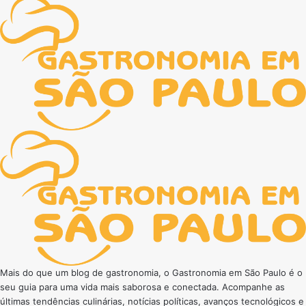
Mais do que um blog de gastronomia, o Gastronomia em São Paulo é o
seu guia para uma vida mais saborosa e conectada. Acompanhe as
últimas tendências culinárias, notícias políticas, avanços tecnológicos e