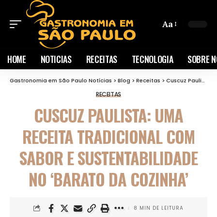
Aa
HOME
NOTICIAS
RECEITAS
TECNOLOGIA
SOBRE N
Gastronomia em São Paulo Notícias
>
Blog
>
Receitas
>
Cuscuz Paulista: Uma Receita Tradicional com Sabor e Sustentabilidade no ‘Barato da Cozinha’
RECEITAS
CUSCUZ PAULISTA: UMA
RECEITA TRADICIONAL COM
SABOR E SUSTENTABILIDADE
NO ‘BARATO DA COZINHA’
8 MIN DE LEITURA