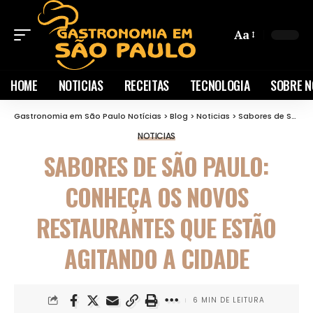
Aa
HOME
NOTICIAS
RECEITAS
TECNOLOGIA
SOBRE N
Gastronomia em São Paulo Notícias
>
Blog
>
Noticias
>
Sabores de São Paulo: Conheça os Novos Restaurantes que Estão Agitando a Cidade
NOTICIAS
SABORES DE SÃO PAULO:
CONHEÇA OS NOVOS
RESTAURANTES QUE ESTÃO
AGITANDO A CIDADE
6 MIN DE LEITURA