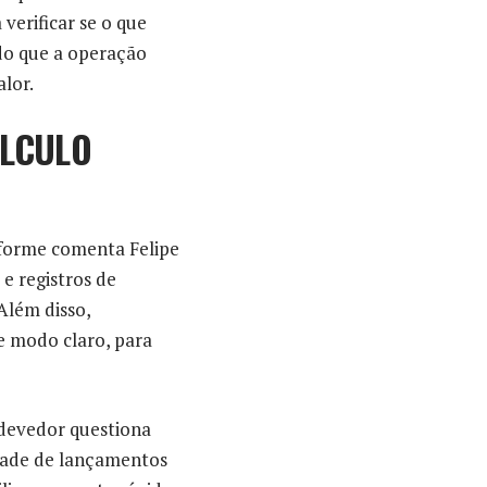
 verificar se o que
ndo que a operação
lor.
ÁLCULO
nforme comenta Felipe
e registros de
 Além disso,
e modo claro, para
o devedor questiona
idade de lançamentos