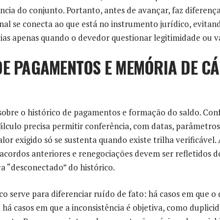
ncia do conjunto. Portanto, antes de avançar, faz diferença
nal se conecta ao que está no instrumento jurídico, evita
ias apenas quando o devedor questionar legitimidade ou va
DE PAGAMENTOS E MEMÓRIA DE C
i sobre o histórico de pagamentos e formação do saldo. Co
álculo precisa permitir conferência, com datas, parâmetros 
lor exigido só se sustenta quando existe trilha verificável.
acordos anteriores e renegociações devem ser refletidos d
a “desconectado” do histórico.
ico serve para diferenciar ruído de fato: há casos em que 
 há casos em que a inconsistência é objetiva, como duplic