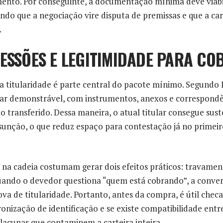
mento. Por conseguinte, a documentação mínima deve viabil
ndo que a negociação vire disputa de premissas e que a c
.
CESSÕES E LEGITIMIDADE PARA C
 a titularidade é parte central do pacote mínimo. Segundo F
tar demonstrável, com instrumentos, anexos e correspondê
to transferido. Dessa maneira, o atual titular consegue sus
unção, o que reduz espaço para contestação já no primeir
s na cadeia costumam gerar dois efeitos práticos: travame
ando o devedor questiona “quem está cobrando”, a conver
a de titularidade. Portanto, antes da compra, é útil checa
onização de identificação e se existe compatibilidade entre
 lacunas que contaminem a carteira inteira.