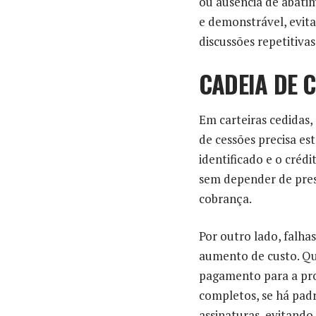
ou ausência de abati
e demonstrável, evita
discussões repetitivas
CADEIA DE 
Em carteiras cedidas,
de cessões precisa es
identificado e o crédi
sem depender de pres
cobrança.
Por outro lado, falha
aumento de custo. Qu
pagamento para a prov
completos, se há padr
assinaturas, evitando