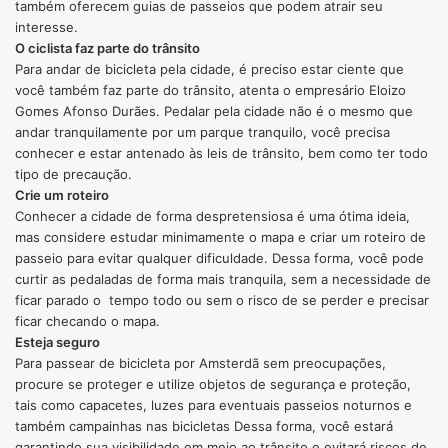
também oferecem guias de passeios que podem atrair seu
interesse.
O ciclista faz parte do trânsito
Para andar de bicicleta pela cidade, é preciso estar ciente que
você também faz parte do trânsito, atenta o empresário Eloizo
Gomes Afonso Durães. Pedalar pela cidade não é o mesmo que
andar tranquilamente por um parque tranquilo, você precisa
conhecer e estar antenado às leis de trânsito, bem como ter todo
tipo de precaução.
Crie um roteiro
Conhecer a cidade de forma despretensiosa é uma ótima ideia,
mas considere estudar minimamente o mapa e criar um roteiro de
passeio para evitar qualquer dificuldade. Dessa forma, você pode
curtir as pedaladas de forma mais tranquila, sem a necessidade de
ficar parado o tempo todo ou sem o risco de se perder e precisar
ficar checando o mapa.
Esteja seguro
Para passear de bicicleta por Amsterdã sem preocupações,
procure se proteger e utilize objetos de segurança e proteção,
tais como capacetes, luzes para eventuais passeios noturnos e
também campainhas nas bicicletas Dessa forma, você estará
garantindo sua visibilidade em meio ao trânsito e evitará riscos de