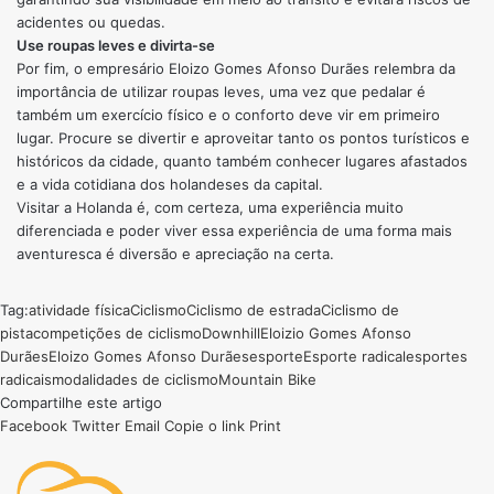
acidentes ou quedas.
Use roupas leves e divirta-se
Por fim, o empresário Eloizo Gomes Afonso Durães relembra da
importância de utilizar roupas leves, uma vez que pedalar é
também um exercício físico e o conforto deve vir em primeiro
lugar. Procure se divertir e aproveitar tanto os pontos turísticos e
históricos da cidade, quanto também conhecer lugares afastados
e a vida cotidiana dos holandeses da capital.
Visitar a Holanda é, com certeza, uma experiência muito
diferenciada e poder viver essa experiência de uma forma mais
aventuresca é diversão e apreciação na certa.
Tag:
atividade física
Ciclismo
Ciclismo de estrada
Ciclismo de
pista
competições de ciclismo
Downhill
Eloizio Gomes Afonso
Durães
Eloizo Gomes Afonso Durães
esporte
Esporte radical
esportes
radicais
modalidades de ciclismo
Mountain Bike
Compartilhe este artigo
Facebook
Twitter
Email
Copie o link
Print