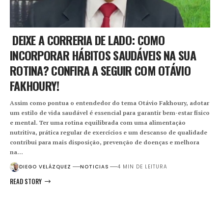
DEIXE A CORRERIA DE LADO: COMO
INCORPORAR HÁBITOS SAUDÁVEIS NA SUA
ROTINA? CONFIRA A SEGUIR COM OTÁVIO
FAKHOURY!
Assim como pontua o entendedor do tema Otávio Fakhoury, adotar
um estilo de vida saudável é essencial para garantir bem-estar físico
e mental. Ter uma rotina equilibrada com uma alimentação
nutritiva, prática regular de exercícios e um descanso de qualidade
contribui para mais disposição, prevenção de doenças e melhora
na…
DIEGO VELÁZQUEZ
NOTICIAS
4 MIN DE LEITURA
READ STORY