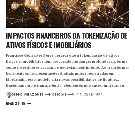
IMPACTOS FINANCEIROS DA TOKENIZAÇÃO DE
ATIVOS FÍSICOS E IMOBILIÁRIOS
Francisco Gonçalves Peres destaca que a tokenização de ativos
físicos e imobiliários tem provocado mudanças profundas na forma
como investidores acessam e negociam patrimônio. Ao transformar
bens reais em representações digitais únicas registradas em
blockchain, esse modelo cria novas possibilidades de liquidez,
fracionamento e transparência, elementos que antes limitavam o…
DIEGO VELÁZQUEZ
NOTICIAS
5 MIN DE LEITURA
READ STORY