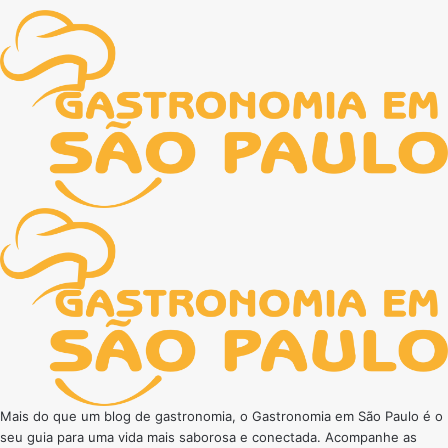
Mais do que um blog de gastronomia, o Gastronomia em São Paulo é o
seu guia para uma vida mais saborosa e conectada. Acompanhe as