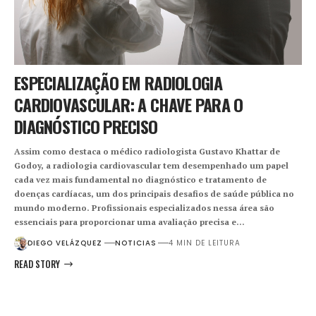
ESPECIALIZAÇÃO EM RADIOLOGIA
CARDIOVASCULAR: A CHAVE PARA O
DIAGNÓSTICO PRECISO
Assim como destaca o médico radiologista Gustavo Khattar de
Godoy, a radiologia cardiovascular tem desempenhado um papel
cada vez mais fundamental no diagnóstico e tratamento de
doenças cardíacas, um dos principais desafios de saúde pública no
mundo moderno. Profissionais especializados nessa área são
essenciais para proporcionar uma avaliação precisa e…
DIEGO VELÁZQUEZ
NOTICIAS
4 MIN DE LEITURA
READ STORY