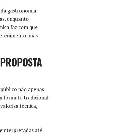
o da gastronomia
das, enquanto
âmica faz com que
retenimento, mas
A PROPOSTA
o público não apenas
m formato tradicional
valoriza técnica,
reinterpretadas até