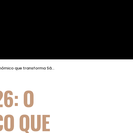
o em vitrine global da culinária contemporânea
6: O
CO QUE