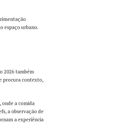
perimentação
mo espaço urbano.
ulo 2026 também
e procura contexto,
l, onde a comida
efs, a observação de
tornam a experiência