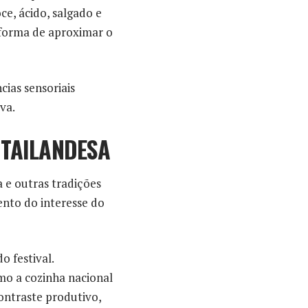
oce, ácido, salgado e
 forma de aproximar o
ias sensoriais
va.
 TAILANDESA
a e outras tradições
ento do interesse do
 festival.
mo a cozinha nacional
ontraste produtivo,