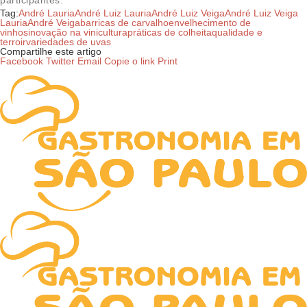
Tag:
André Lauria
André Luiz Lauria
André Luiz Veiga
André Luiz Veiga
Lauria
André Veiga
barricas de carvalho
envelhecimento de
vinhos
inovação na vinicultura
práticas de colheita
qualidade e
terroir
variedades de uvas
Compartilhe este artigo
Facebook
Twitter
Email
Copie o link
Print