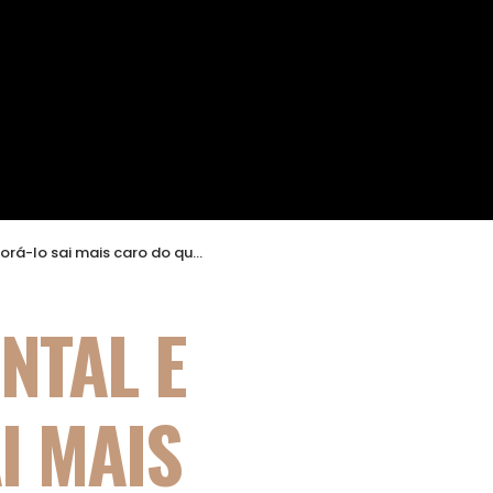
 sai mais caro do que resolver?
NTAL E
I MAIS