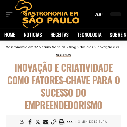
Aa
HOME
NOTICIAS
RECEITAS
TECNOLOGIA
SOBRE N
Gastronomia em São Paulo Notícias
>
Blog
>
Noticias
>
Inovação e criatividade como fatores-chave para o sucesso do empreendedorismo
NOTICIAS
INOVAÇÃO E CRIATIVIDADE
COMO FATORES-CHAVE PARA O
SUCESSO DO
EMPREENDEDORISMO
3 MIN DE LEITURA