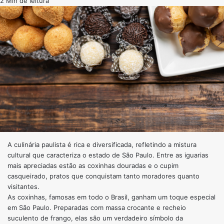
2 Min de leitura
A culinária paulista é rica e diversificada, refletindo a mistura
cultural que caracteriza o estado de São Paulo. Entre as iguarias
mais apreciadas estão as coxinhas douradas e o cupim
casqueirado, pratos que conquistam tanto moradores quanto
visitantes.
As coxinhas, famosas em todo o Brasil, ganham um toque especial
em São Paulo. Preparadas com massa crocante e recheio
suculento de frango, elas são um verdadeiro símbolo da