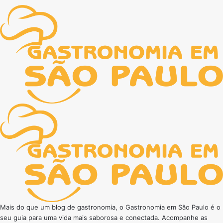
Mais do que um blog de gastronomia, o Gastronomia em São Paulo é o
seu guia para uma vida mais saborosa e conectada. Acompanhe as