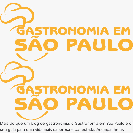
Mais do que um blog de gastronomia, o Gastronomia em São Paulo é o
seu guia para uma vida mais saborosa e conectada. Acompanhe as