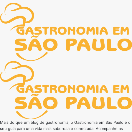
Mais do que um blog de gastronomia, o Gastronomia em São Paulo é o
seu guia para uma vida mais saborosa e conectada. Acompanhe as